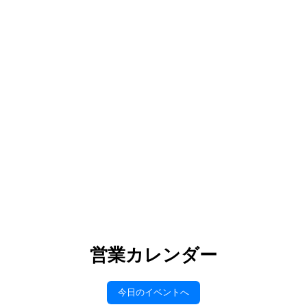
洋食
ランチ
ディナー
クッチーナイタリアーナ エ ヴィーノ ダ・ジョジ
ョ
SNS-
詳細はこちら ＞
営業カレンダー
今日のイベントへ