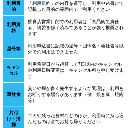
利用目
「利用規約」
の内容を遵守し、利用申込書にて
的
記載した目的の範囲内でご利用ください
飲食店営業目的での利用者は「食品衛生責任
利用資
者」講習を修了済みであることが強く推奨され
格
ます
利用申込書に記載の屋号・団体名・会社名等以
屋号等
外での利用はできません
利用希望日から起算して7日以内のキャンセル
キャン
や利用日時変更は、キャンセル料を申し受けま
セル
す
臭いや煙が多く発生するような調理は、利用を
重飲食
お断りする場合があります（例：焼き鳥、焼肉
等）
片付
ゴミや残った食材などのほか、利用時に持ち込
け・清
んだものは全てお持ち帰りください
掃