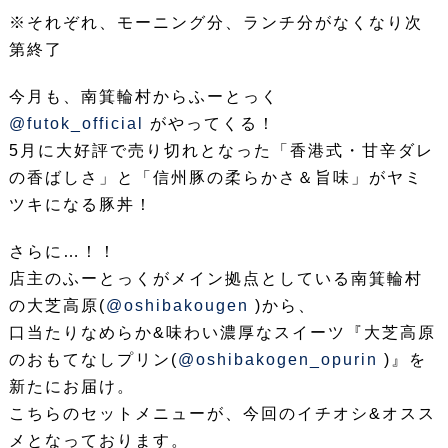
※それぞれ、モーニング分、ランチ分がなくなり次
第終了
今月も、南箕輪村からふーとっく
@futok_official
がやってくる！
5月に大好評で売り切れとなった「香港式・甘辛ダレ
の香ばしさ」と「信州豚の柔らかさ＆旨味」がヤミ
ツキになる豚丼！
さらに…！！
店主のふーとっくがメイン拠点としている南箕輪村
の大芝高原(
@oshibakougen
)から、
口当たりなめらか&味わい濃厚なスイーツ『大芝高原
のおもてなしプリン(
@oshibakogen_opurin
)』を
新たにお届け。
こちらのセットメニューが、今回のイチオシ&オスス
メとなっております。