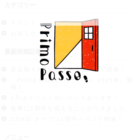
カテゴリー
イベント
お知らせ
最新投稿記事
新企画🍷3週連続ワインイベント開催！
「Primo Passo マーケット 2026春」開
催！
4月はイベントがいろいろあります！
無事に1周年を迎えることができました
3月8日 オープン1周年イベント開催！
メニュー