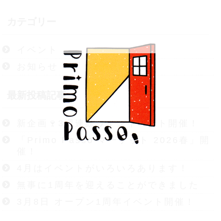
カテゴリー
イベント
お知らせ
最新投稿記事
新企画🍷3週連続ワインイベント開催！
「Primo Passo マーケット 2026春」開
催！
4月はイベントがいろいろあります！
無事に1周年を迎えることができました
3月8日 オープン1周年イベント開催！